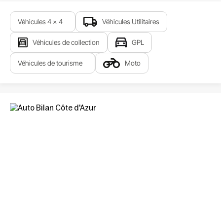
Véhicules 4 x 4
Véhicules Utilitaires
Véhicules de collection
GPL
Véhicules de tourisme
Moto
Liens importants
Quand passer votre contrôle ?
Liens utiles
Contact
Mentions légales
Accès professionnels
Eviter la contre visite